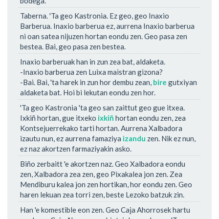
bodega.
Taberna. 'Ta geo Kastronia. Ez geo, geo Inaxio
Barberua. Inaxio barberua ez, aurrena Inaxio barberua
ni oan satea nijuzen hortan eondu zen. Geo pasa zen
bestea. Bai, geo pasa zen bestea.
Inaxio barberuak han in zun zea bat, aldaketa.
-Inaxio barberua zen Luixa maistran gizona?
-Bai. Bai, 'ta harek in zun hor dembu zean,
bire
gutxiyan
aldaketa bat. Hoi bi lekutan eondu zen hor.
'Ta geo Kastronia 'ta geo san zaittut geo gue itxea.
Ixkiñ hortan, gue itxeko
ixkiñ
hortan eondu zen, zea
Kontsejuerrekako tarti hortan. Aurrena Xalbadora
izautu nun, ez aurrena famaziya
izandu
zen. Nik ez nun,
ez naz akortzen farmaziyakin asko.
Biño zerbaitt 'e akortzen naz. Geo Xalbadora eondu
zen, Xalbadora zea zen, geo Pixakalea jon zen. Zea
Mendiburu kalea jon zen hortikan, hor eondu zen. Geo
haren lekuan zea torri zen, beste Lezoko batzuk zin.
Han 'e komestible eon zen. Geo Caja Ahorrosek hartu