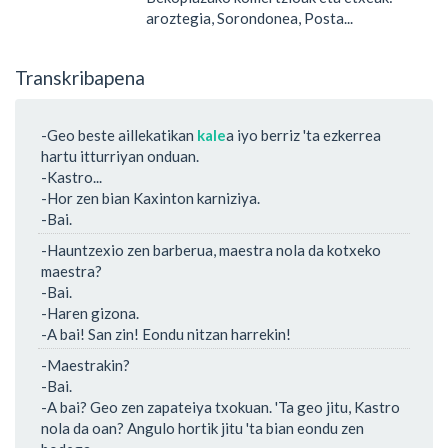
aroztegia, Sorondonea, Posta...
Transkribapena
-Geo beste aillekatikan
kale
a iyo berriz 'ta ezkerrea
hartu itturriyan onduan.
-Kastro...
-Hor zen bian Kaxinton karniziya.
-Bai.
-Hauntzexio zen barberua, maestra nola da kotxeko
maestra?
-Bai.
-Haren gizona.
-A bai! San zin! Eondu nitzan harrekin!
-Maestrakin?
-Bai.
-A bai? Geo zen zapateiya txokuan. 'Ta geo jitu, Kastro
nola da oan? Angulo hortik jitu 'ta bian eondu zen