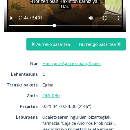
Aurreko pasartea
Hurrengo pasartea
Nor
Harreguy Agirrezabala, Xabier
Lehentasuna
1
Transkribaketa
Egina
Zinta
OIA-080
Pasartea
0:21:44 - 0:24:30 (2' 46'')
Laburpena
Udaletxearen inguruan: bizartegiak,
farmazia, 'Caja de Ahorros Probincial'...
Bekoplazako komertzioak eta etxeak: