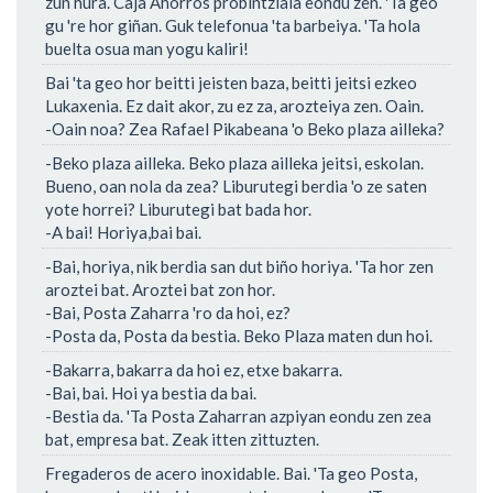
zun hura. Caja Ahorros probintziala eondu zen. 'Ta geo
gu 're hor giñan. Guk telefonua 'ta barbeiya. 'Ta hola
buelta osua man yogu kaliri!
Bai 'ta geo hor beitti jeisten baza, beitti jeitsi ezkeo
Lukaxenia. Ez dait akor, zu ez za, arozteiya zen. Oain.
-Oain noa? Zea Rafael Pikabeana 'o Beko plaza ailleka?
-Beko plaza ailleka. Beko plaza ailleka jeitsi, eskolan.
Bueno, oan nola da zea? Liburutegi berdia 'o ze saten
yote horrei? Liburutegi bat bada hor.
-A bai! Horiya,bai bai.
-Bai, horiya, nik berdia san dut biño horiya. 'Ta hor zen
aroztei bat. Aroztei bat zon hor.
-Bai, Posta Zaharra 'ro da hoi, ez?
-Posta da, Posta da bestia. Beko Plaza maten dun hoi.
-Bakarra, bakarra da hoi ez, etxe bakarra.
-Bai, bai. Hoi ya bestia da bai.
-Bestia da. 'Ta Posta Zaharran azpiyan eondu zen zea
bat, empresa bat. Zeak itten zittuzten.
Fregaderos de acero inoxidable. Bai. 'Ta geo Posta,