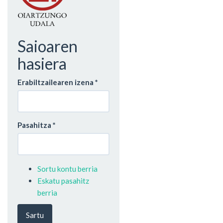
Saioaren
hasiera
Erabiltzailearen izena
*
Pasahitza
*
Sortu kontu berria
Eskatu pasahitz
berria
Sartu