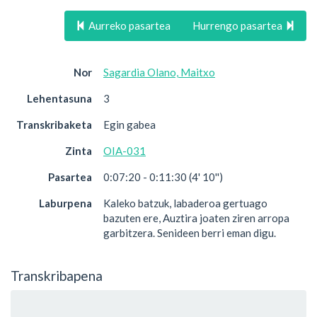
Aurreko pasartea
Hurrengo pasartea
Nor
Sagardia Olano, Maitxo
Lehentasuna
3
Transkribaketa
Egin gabea
Zinta
OIA-031
Pasartea
0:07:20 - 0:11:30 (4' 10'')
Laburpena
Kaleko batzuk, labaderoa gertuago
bazuten ere, Auztira joaten ziren arropa
garbitzera. Senideen berri eman digu.
Transkribapena