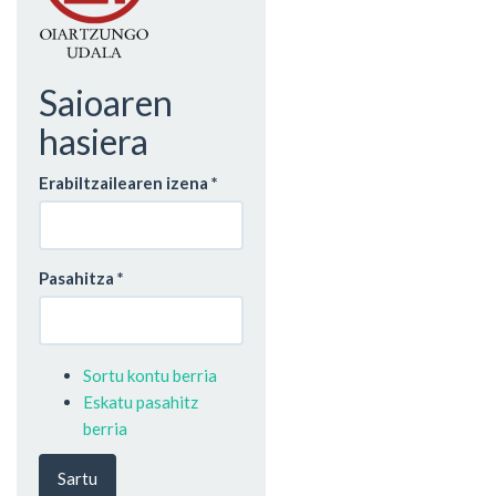
Saioaren
hasiera
Erabiltzailearen izena
*
Pasahitza
*
Sortu kontu berria
Eskatu pasahitz
berria
Sartu