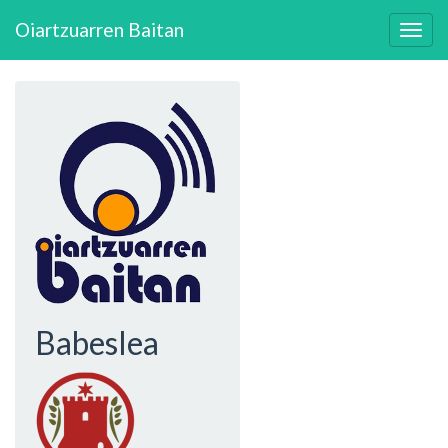
Skip
Oiartzuarren Baitan
to
Togg
main
navig
content
Babeslea