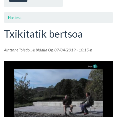
Hasiera
Txikitatik bertsoa
Aintzane Toledo...
-k bidalia Og, 07/04/2019 - 10:15-n