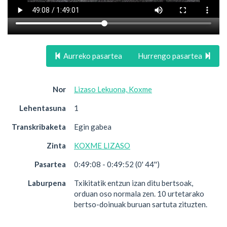
Aurreko pasartea
Hurrengo pasartea
Nor
Lizaso Lekuona, Koxme
Lehentasuna
1
Transkribaketa
Egin gabea
Zinta
KOXME LIZASO
Pasartea
0:49:08 - 0:49:52 (0' 44'')
Laburpena
Txikitatik entzun izan ditu bertsoak,
orduan oso normala zen. 10 urtetarako
bertso-doinuak buruan sartuta zituzten.