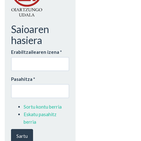
Saioaren
hasiera
Erabiltzailearen izena
*
Pasahitza
*
Sortu kontu berria
Eskatu pasahitz
berria
Sartu