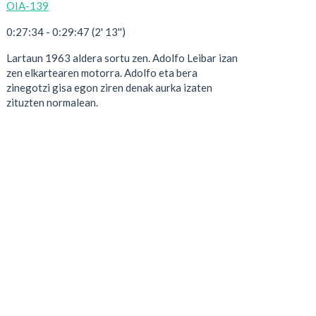
OIA-139
0:27:34 - 0:29:47 (2' 13'')
Lartaun 1963 aldera sortu zen. Adolfo Leibar izan
zen elkartearen motorra. Adolfo eta bera
zinegotzi gisa egon ziren denak aurka izaten
zituzten normalean.