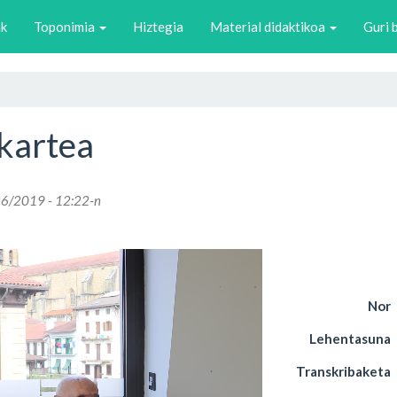
ak
Toponimia
Hiztegia
Material didaktikoa
Guri 
kartea
/26/2019 - 12:22-n
Nor
Lehentasuna
Transkribaketa