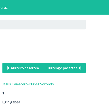
buruz
Aurreko pasartea
Hurrengo pasartea
Jesus Camarero-Nuñez Sorondo
1
Egin gabea