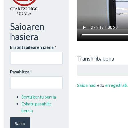
Saioaren
hasiera
Erabiltzailearen izena
*
Transkribapena
Pasahitza
*
Saioa hasi
edo
erregistrat
Sortu kontu berria
Eskatu pasahitz
berria
Sartu