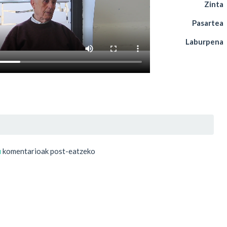
Zinta
Pasartea
Laburpena
u
komentarioak post-eatzeko