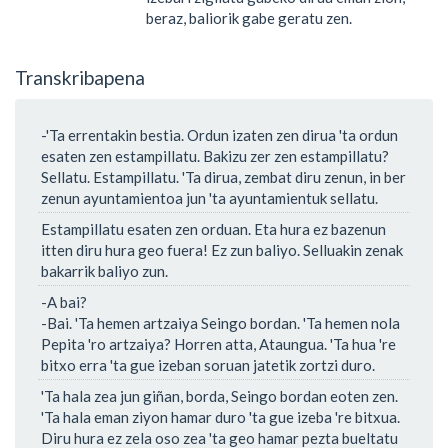
beraz, baliorik gabe geratu zen.
Transkribapena
-'Ta errentakin bestia. Ordun izaten zen dirua 'ta ordun
esaten zen estampillatu. Bakizu zer zen estampillatu?
Sellatu. Estampillatu. 'Ta dirua, zembat diru zenun, in ber
zenun ayuntamientoa jun 'ta ayuntamientuk sellatu.
Estampillatu esaten zen orduan. Eta hura ez bazenun
itten diru hura geo fuera! Ez zun baliyo. Selluakin zenak
bakarrik baliyo zun.
-A bai?
-Bai. 'Ta hemen artzaiya Seingo bordan. 'Ta hemen nola
Pepita 'ro artzaiya? Horren atta, Ataungua. 'Ta hua 're
bitxo erra 'ta gue izeban soruan jatetik zortzi duro.
'Ta hala zea jun giñan, borda, Seingo bordan eoten zen.
'Ta hala eman ziyon hamar duro 'ta gue izeba 're bitxua.
Diru hura ez zela oso zea 'ta geo hamar pezta bueltatu