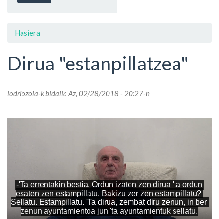
Hasiera
Dirua "estanpillatzea"
iodriozola
-k bidalia Az, 02/28/2018 - 20:27-n