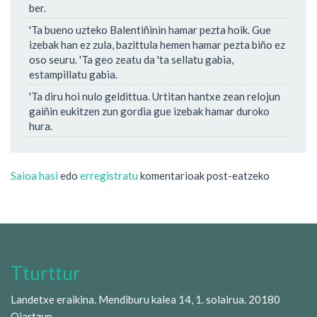
ber.
'Ta bueno uzteko Balentiñinin hamar pezta hoik. Gue
izebak han ez zula, bazittula hemen hamar pezta biño ez
oso seuru. 'Ta geo zeatu da 'ta sellatu gabia,
estampillatu gabia.
'Ta diru hoi nulo geldittua. Urtitan hantxe zean relojun
gaiñin eukitzen zun gordia gue izebak hamar duroko
hura.
Saioa hasi
edo
erregistratu
komentarioak post-eatzeko
Tturttur
Landetxe eraikina. Mendiburu kalea 14, 1. solairua. 20180
Oiartzun.