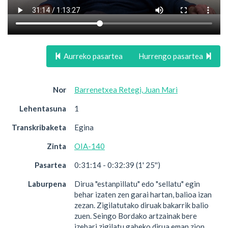
Aurreko pasartea
Hurrengo pasartea
Nor
Barrenetxea Retegi, Juan Mari
Lehentasuna
1
Transkribaketa
Egina
Zinta
OIA-140
Pasartea
0:31:14 - 0:32:39 (1' 25'')
Laburpena
Dirua "estanpillatu" edo "sellatu" egin
behar izaten zen garai hartan, balioa izan
zezan. Zigilatutako diruak bakarrik balio
zuen. Seingo Bordako artzainak bere
izebari zigilatu gabeko dirua eman zion,