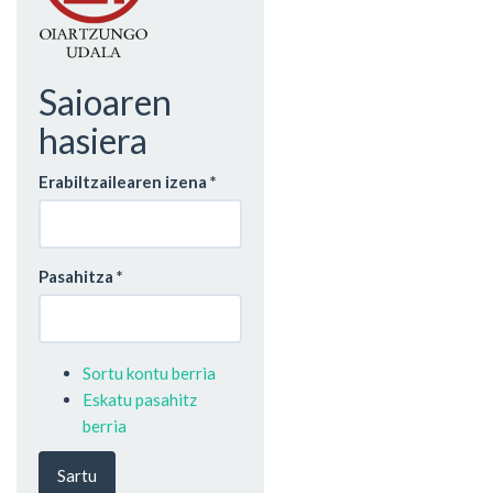
Saioaren
hasiera
Erabiltzailearen izena
*
Pasahitza
*
Sortu kontu berria
Eskatu pasahitz
berria
Sartu