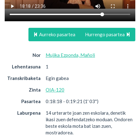
Aurreko pasartea
Hurrengo pasartea
Nor
Mujika Ezponda, Mañoli
Lehentasuna
1
Transkribaketa
Egin gabea
Zinta
OIA-120
Pasartea
0:18:18 - 0:19:21 (1' 03'')
Laburpena
14 urterarte joan zen eskolara, denetik
ikasi zuen defendatzeko moduan. Ondoren
beste eskola mota bat izan zuen,
mostradorea.