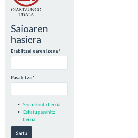
Saioaren
hasiera
Erabiltzailearen izena
*
Pasahitza
*
Sortu kontu berria
Eskatu pasahitz
berria
Sartu