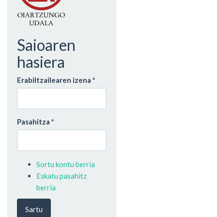
Saioaren
hasiera
Erabiltzailearen izena
*
Pasahitza
*
Sortu kontu berria
Eskatu pasahitz
berria
Sartu