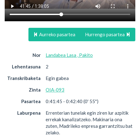
Aurreko pasartea
Hurrengo pasartea
Nor
Landabea Lasa , Pakito
Lehentasuna
2
Transkribaketa
Egin gabea
Zinta
OIA-093
Pasartea
0:41:45 - 0:42:40 (0' 55'')
Laburpena
Errenterian tunelak egin ziren lur azpitik
errekak kanalizatzeko. Makinaria ona
zuten, Madrileko enpresa garrantzitsu bat
zelako.