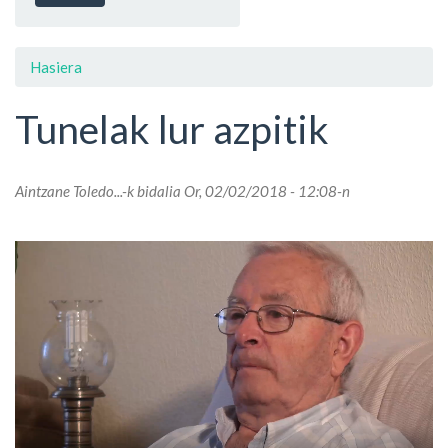
Hasiera
Tunelak lur azpitik
Aintzane Toledo...
-k bidalia Or, 02/02/2018 - 12:08-n