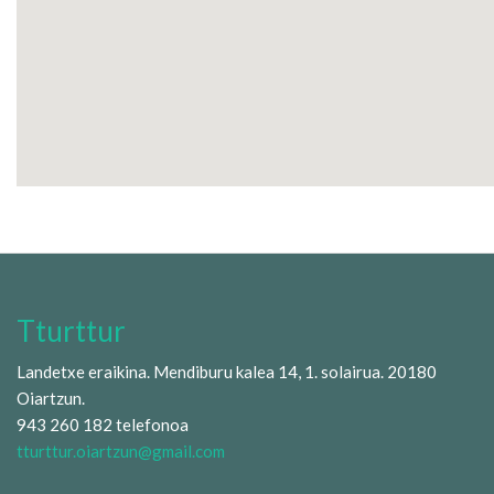
Tturttur
Landetxe eraikina. Mendiburu kalea 14, 1. solairua. 20180
Oiartzun.
943 260 182 telefonoa
tturttur.oiartzun@gmail.com