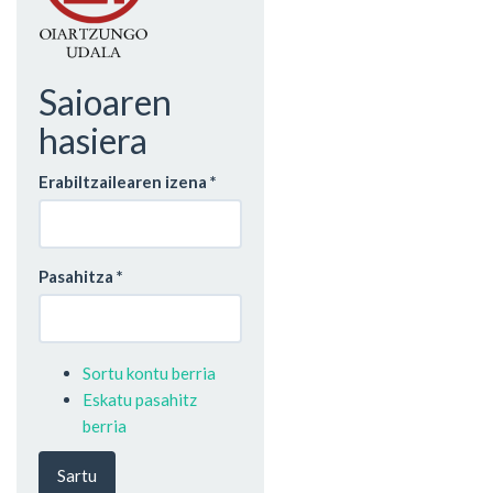
Saioaren
hasiera
Erabiltzailearen izena
*
Pasahitza
*
Sortu kontu berria
Eskatu pasahitz
berria
Sartu