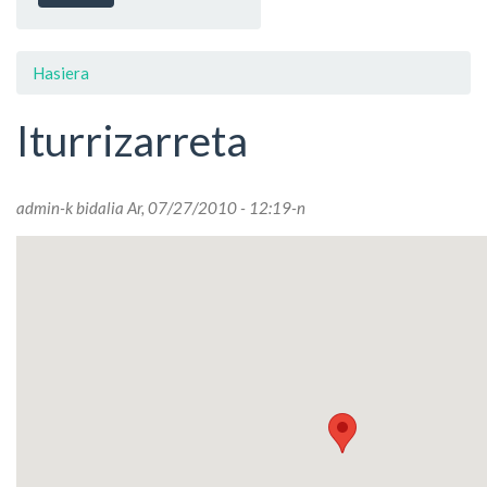
Hasiera
Iturrizarreta
admin
-k bidalia Ar, 07/27/2010 - 12:19-n