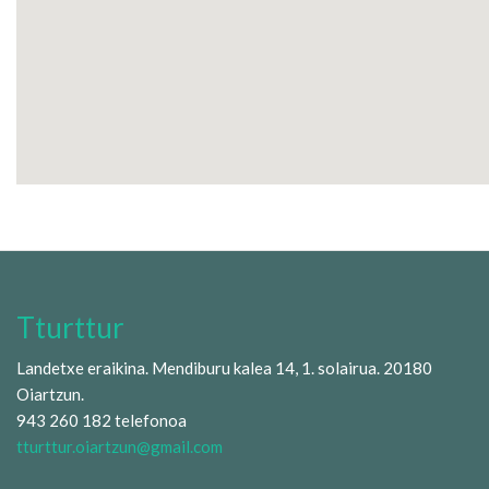
Tturttur
Landetxe eraikina. Mendiburu kalea 14, 1. solairua. 20180
Oiartzun.
943 260 182 telefonoa
tturttur.oiartzun@gmail.com