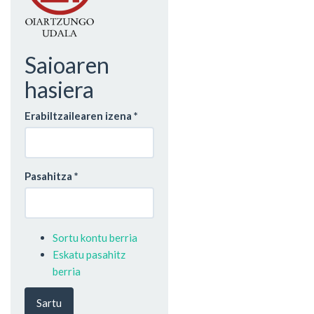
Saioaren
hasiera
Erabiltzailearen izena
*
Pasahitza
*
Sortu kontu berria
Eskatu pasahitz
berria
Sartu