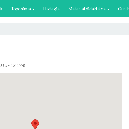
ak
Toponimia
Hiztegia
Material didaktikoa
Guri 
2010 - 12:19-n