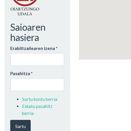
Saioaren
hasiera
Erabiltzailearen izena
*
Pasahitza
*
Sortu kontu berria
Eskatu pasahitz
berria
Sartu