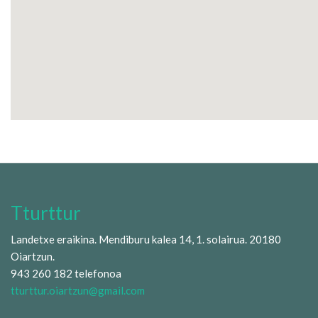
Tturttur
Landetxe eraikina. Mendiburu kalea 14, 1. solairua. 20180
Oiartzun.
943 260 182 telefonoa
tturttur.oiartzun@gmail.com