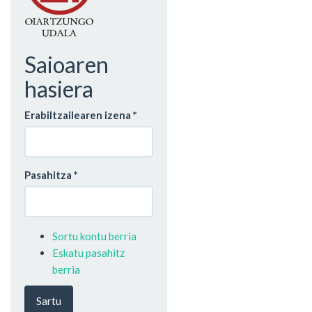
Saioaren
hasiera
Erabiltzailearen izena
*
Pasahitza
*
Sortu kontu berria
Eskatu pasahitz
berria
Sartu