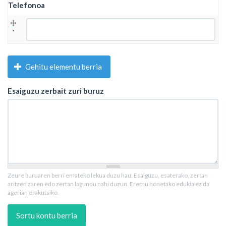
Telefonoa
Telefonoa
Gehitu elementu berria
Esaiguzu zerbait zuri buruz
Zeure buruaren berri emateko lekua duzu hau. Esaiguzu, esaterako, zertan
aritzen zaren edo zertan lagundu nahi duzun. Eremu honetako edukia ez da
agerian erakutsiko.
Sortu kontu berria