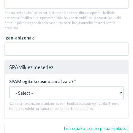
Eposta helbide baliodun bat. Sistemak bidaltzen dituen epostak helbide
honetara bidaliko dira. Eposta helbide hau ez da publikoki plazaratuko. Nahi
dituzun jakinarazpenak edo pasahitza berri bat jasotzeko besterik ez da
erabiliko.
Izen-abizenak
SPAMik ez mesedez
SPAM egiteko asmotan al zara?
*
Galdera honi zuzen erantzun ezean, kontua ezabatu egingo da. Eremu
honetako edukia pribatua da, ez da agerian erakutsiko.
Lerro bakoitzaren pisua erakutsi.