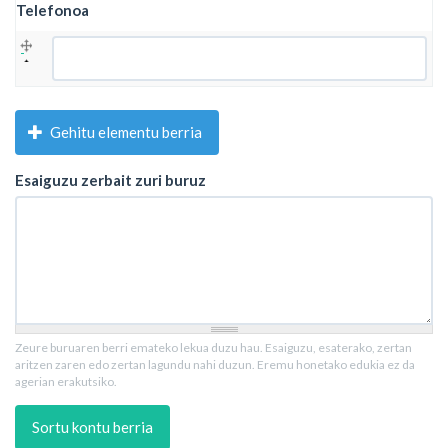
Telefonoa
Telefonoa
Gehitu elementu berria
Esaiguzu zerbait zuri buruz
Zeure buruaren berri emateko lekua duzu hau. Esaiguzu, esaterako, zertan
aritzen zaren edo zertan lagundu nahi duzun. Eremu honetako edukia ez da
agerian erakutsiko.
Sortu kontu berria