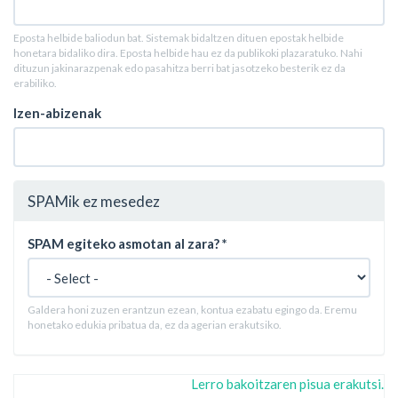
Eposta helbide baliodun bat. Sistemak bidaltzen dituen epostak helbide
honetara bidaliko dira. Eposta helbide hau ez da publikoki plazaratuko. Nahi
dituzun jakinarazpenak edo pasahitza berri bat jasotzeko besterik ez da
erabiliko.
Izen-abizenak
SPAMik ez mesedez
SPAM egiteko asmotan al zara?
*
Galdera honi zuzen erantzun ezean, kontua ezabatu egingo da. Eremu
honetako edukia pribatua da, ez da agerian erakutsiko.
Lerro bakoitzaren pisua erakutsi.