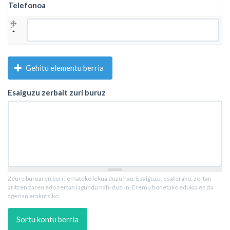
Telefonoa
Telefonoa
Gehitu elementu berria
Esaiguzu zerbait zuri buruz
Zeure buruaren berri emateko lekua duzu hau. Esaiguzu, esaterako, zertan
aritzen zaren edo zertan lagundu nahi duzun. Eremu honetako edukia ez da
agerian erakutsiko.
Sortu kontu berria