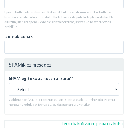
Eposta helbide baliodun bat. Sistemak bidaltzen dituen epostak helbide
honetara bidaliko dira. Eposta helbide hau ez da publikoki plazaratuko. Nahi
dituzun jakinarazpenak edo pasahitza berri bat jasotzeko besterik ez da
erabiliko.
Izen-abizenak
SPAMik ez mesedez
SPAM egiteko asmotan al zara?
*
Galdera honi zuzen erantzun ezean, kontua ezabatu egingo da. Eremu
honetako edukia pribatua da, ez da agerian erakutsiko.
Lerro bakoitzaren pisua erakutsi.