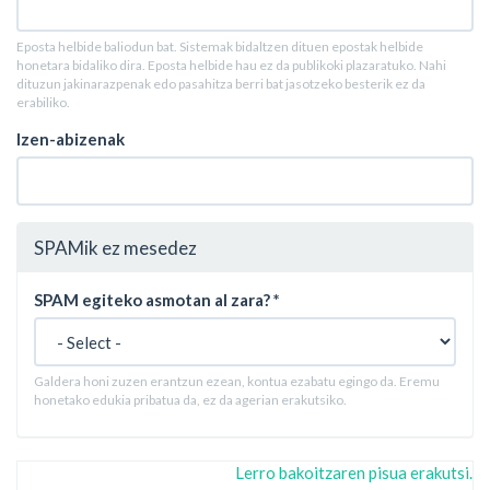
Eposta helbide baliodun bat. Sistemak bidaltzen dituen epostak helbide
honetara bidaliko dira. Eposta helbide hau ez da publikoki plazaratuko. Nahi
dituzun jakinarazpenak edo pasahitza berri bat jasotzeko besterik ez da
erabiliko.
Izen-abizenak
SPAMik ez mesedez
SPAM egiteko asmotan al zara?
*
Galdera honi zuzen erantzun ezean, kontua ezabatu egingo da. Eremu
honetako edukia pribatua da, ez da agerian erakutsiko.
Lerro bakoitzaren pisua erakutsi.