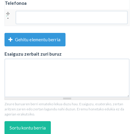
Telefonoa
Telefonoa
Gehitu elementu berria
Esaiguzu zerbait zuri buruz
Zeure buruaren berri emateko lekua duzu hau. Esaiguzu, esaterako, zertan
aritzen zaren edo zertan lagundu nahi duzun. Eremu honetako edukia ez da
agerian erakutsiko.
Sortu kontu berria